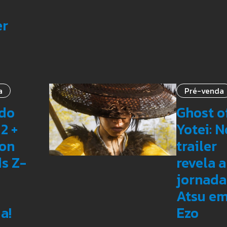
er
a
Pré-venda
do
Ghost o
2 +
Yotei: 
on
trailer
s Z-
revela a
jornada
Atsu e
a!
Ezo