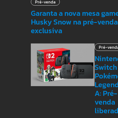
Pré-venda
Garanta a nova mesa gam
Husky Snow na pré-venda
exclusiva
Pré-vend
Ninten
Switch 
Pokém
Legend
A: Pré-
venda
liberad