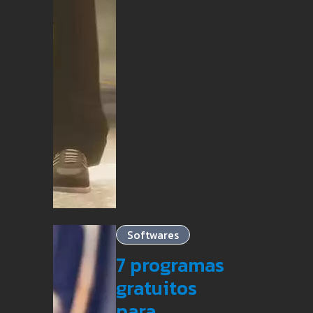
Softwares
7 programas
gratuitos
para