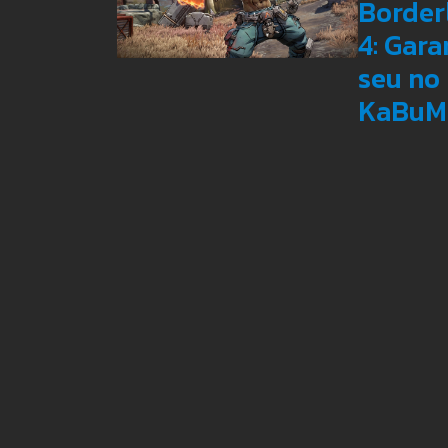
Border
4: Gara
seu no
KaBuM