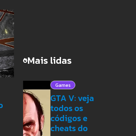
Mais lidas
Games
GTA V: veja
o
todos os
códigos e
cheats do