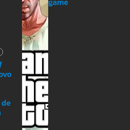
game
f
Novo
 de
m