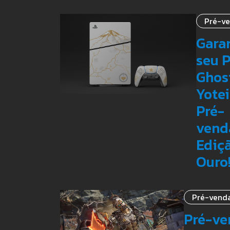
Pré-v
Gara
seu 
Ghos
Yotei
Pré-
vend
Ediç
Ouro
Pré-vend
Pré-ve