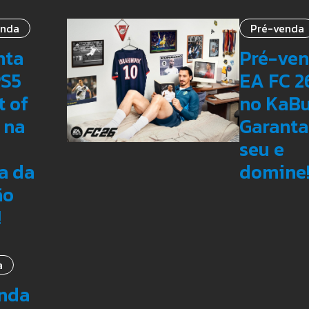
enda
Pré-venda
nta
Pré-ve
PS5
EA FC 2
t of
no KaBu
 na
Garanta
seu e
a da
domine
ão
!
a
nda