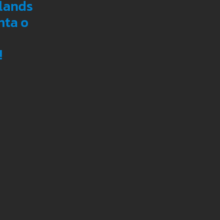
lands
nta o
!