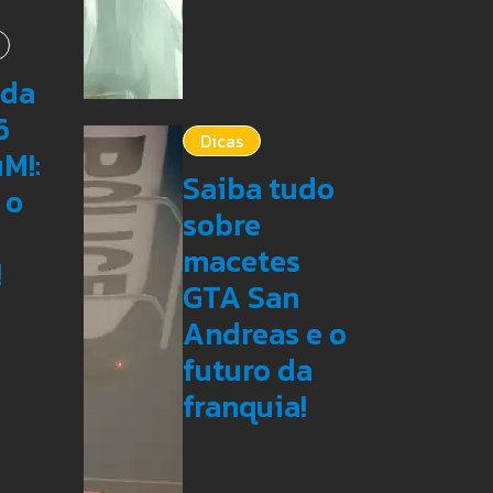
nda
6
Dicas
M!:
Saiba tudo
 o
sobre
macetes
!
GTA San
Andreas e o
futuro da
franquia!