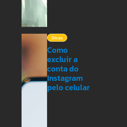
Dicas
Como
excluir a
conta do
Instagram
pelo celular