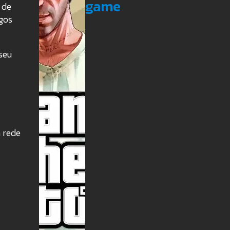
game
 de
gos
seu
a rede