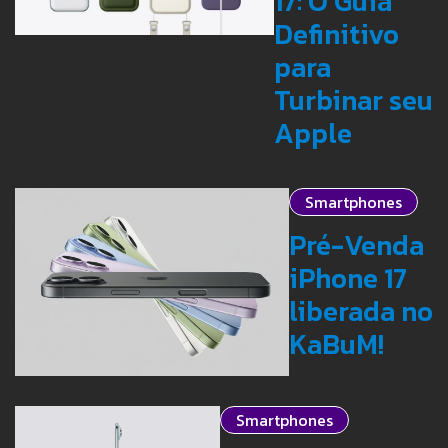
17: O Guia
Definitivo
para
Turbinar seu
Apple
Smartphones
Pré-Venda
iPhone 17
liberada no
KaBuM!
Smartphones