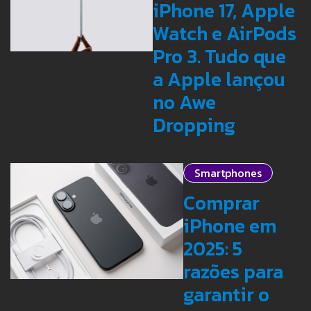
iPhone 17, Apple
Watch e AirPods
Pro 3. Tudo que
a Apple lançou
no Awe
Dropping
Smartphones
Comprar
iPhone em
2025: 5
razões para
garantir o