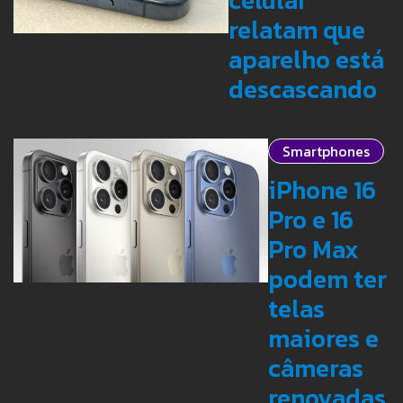
celular
relatam que
aparelho está
descascando
Smartphones
iPhone 16
Pro e 16
Pro Max
podem ter
telas
maiores e
câmeras
renovadas