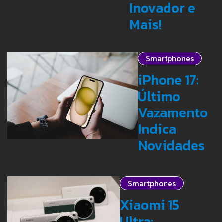
Inovador e
Mais!
Smartphones
iPhone 17:
Último
Vazamento
Indica
Novidades
Smartphones
Xiaomi 15
Ultra: