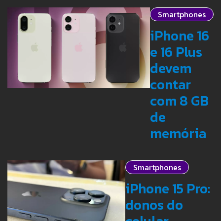
Smartphones
iPhone 16
e 16 Plus
devem
contar
com 8 GB
de
memória
Smartphones
iPhone 15 Pro:
donos do