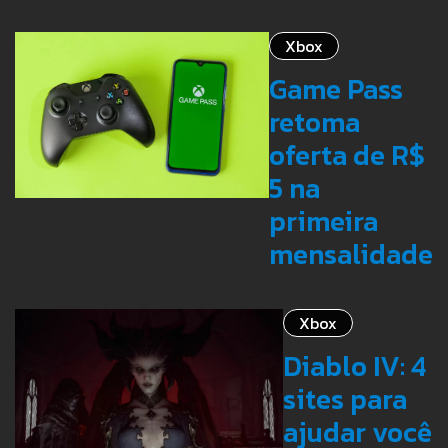
Xbox
Game Pass
retoma
oferta de R$
5 na
primeira
mensalidade
Xbox
Diablo IV: 4
sites para
ajudar você