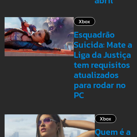
abril
Xbox
Esquadrão
Suicida: Mate a
Liga da Justiça
tem requisitos
atualizados
para rodar no
PC
Xbox
Quem é a