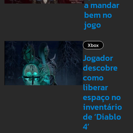
a mandar
bem no
jogo
Xbox
Jogador
descobre
como
liberar
espaço no
inventário
de ‘Diablo
4’