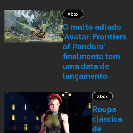
Xbox
O muito adiado
‘Avatar: Frontiers
of Pandora’
finalmente tem
uma data de
lançamento
Xbox
Roupa
clássica
de