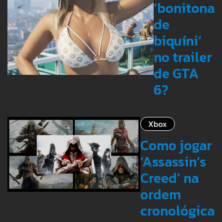
‘bonitona
de
biquíni’
no trailer
de GTA
6?
Xbox
Como jogar
‘Assassin’s
Creed’ na
ordem
cronológica