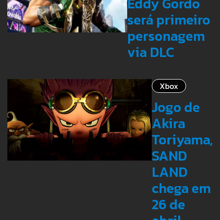
Eddy Gordo
será primeiro
personagem
via DLC
Xbox
Jogo de
Akira
Toriyama,
SAND
LAND
chega em
26 de