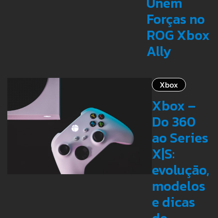
Unem
Forças no
ROG Xbox
Ally
Xbox
Xbox –
Do 360
ao Series
X|S:
evolução,
modelos
e dicas