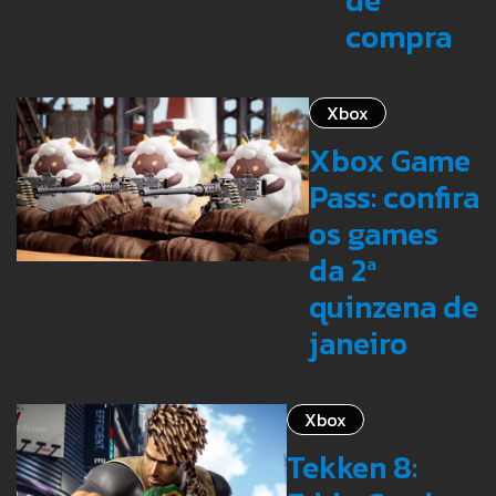
de
compra
Xbox
Xbox Game
Pass: confira
os games
da 2ª
quinzena de
janeiro
Xbox
Tekken 8: