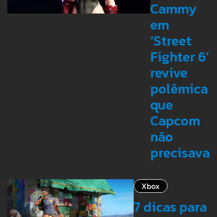
Cammy
em
‘Street
Fighter 6’
revive
polêmica
que
Capcom
não
precisava
Xbox
7 dicas para