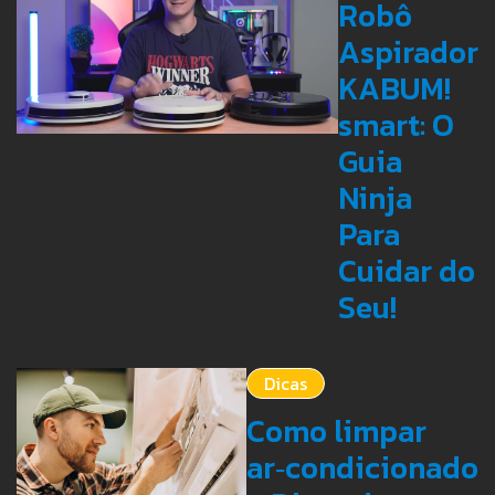
Robô
Aspirador
KABUM!
smart: O
Guia
Ninja
Para
Cuidar do
Seu!
Dicas
Como limpar
ar‑condicionado