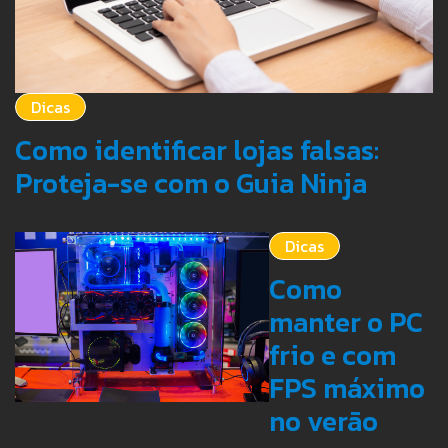
Dicas
Como identificar lojas falsas:
Proteja-se com o Guia Ninja
Dicas
Como
manter o PC
frio e com
FPS máximo
no verão