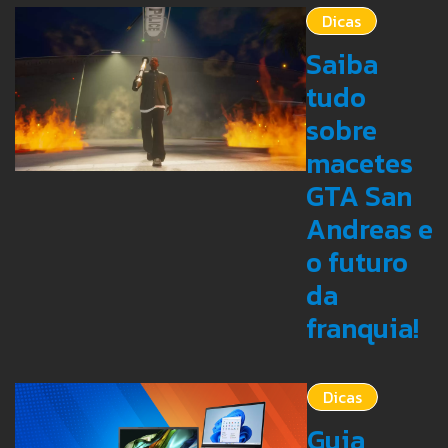
Dicas
Saiba
tudo
sobre
macetes
GTA San
Andreas e
o futuro
da
franquia!
Dicas
Guia