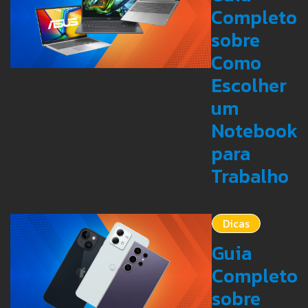
Completo
sobre
Como
Escolher
um
Notebook
para
Trabalho
Dicas
Guia
Completo
sobre