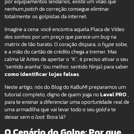
por equipamentos lendários, existe um vilão que
nenhum
patch
de correção consegue eliminar
totalmente: os golpistas da internet.
Imagine a cena: você encontra aquela Placa de Vídeo
dos sonhos por um preço que parece um
bug
na
matrix de tão barato.
O coração dispara, o
hype
sobe
,
e a mão do cartão de crédito chega a tremer. Mas
calma lá!
Antes de apertar o “K”
, é preciso ativar o seu
“sentido aranha” (ou melhor, sentido Ninja) para saber
como identificar lojas falsas
.
Neste artigo, nós do Blog do KaBuM!
preparamos um
tutorial completo, digno de quem joga no
Level PRO
,
para te ensinar a diferenciar uma oportunidade real de
uma armadilha que vai levar todo o seu
gold
e te
deixar sem o
loot
.
Bora lá?
O Cenário do Golpe: Por que