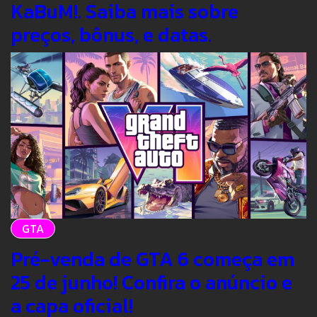
KaBuM!. Saiba mais sobre
preços, bônus, e datas.
GTA
Pré-venda de GTA 6 começa em
25 de junho! Confira o anúncio e
a capa oficial!