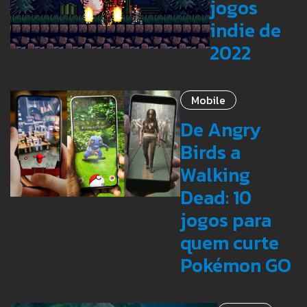
jogos
indie de
2022
Mobile
De Angry
Birds a
Walking
Dead: 10
jogos para
quem curte
Pokémon GO