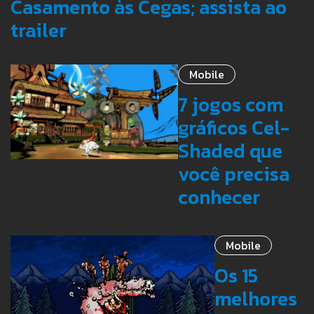
Casamento às Cegas; assista ao
trailer
Mobile
7 jogos com
gráficos Cel-
Shaded que
você precisa
conhecer
Mobile
Os 15
melhores