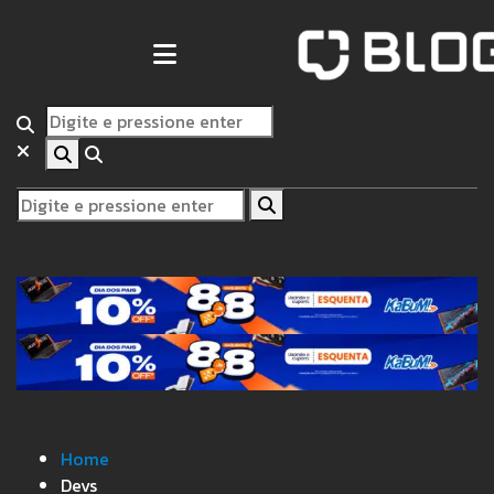
Home
Devs