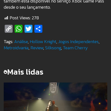
também está disponível no serviço Xbox Game Pass
desde o seu lançamento.
Post Views:
278
Copy
WhatsApp
Twitter
Share
Link
Tags:
Análise
,
Hollow Knight
,
Jogos Independentes
,
Metroidvania
,
Review
,
Silksong
,
Team Cherry
Mais lidas