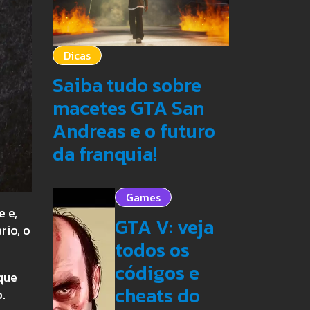
Dicas
Saiba tudo sobre
macetes GTA San
Andreas e o futuro
da franquia!
Games
 e,
GTA V: veja
rio, o
todos os
códigos e
que
cheats do
.