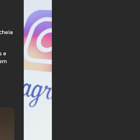
cheia
s e
sem