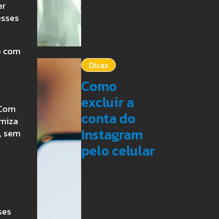
er
esses
e com
Dicas
Como
excluir a
 Com
conta do
miza
Instagram
, sem
pelo celular
ses