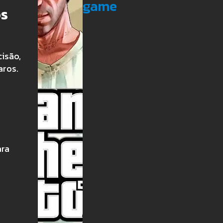
game
os
cisão,
aros.
ara