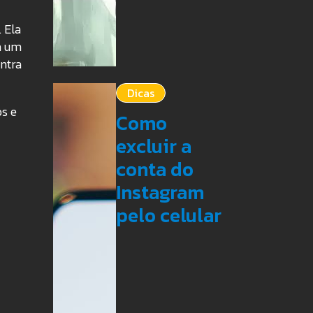
 Ela
a um
ntra
Dicas
os e
Como
excluir a
conta do
Instagram
pelo celular