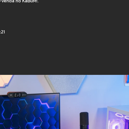
é-venda no KaBuM!.
:21