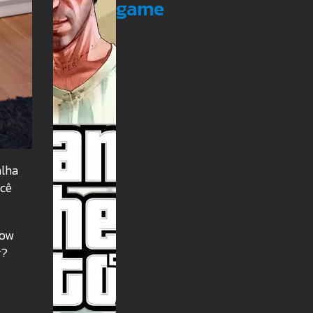
game
alha
ocê
now
r?