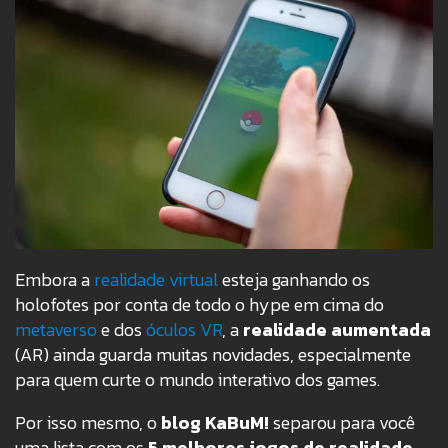
Embora a
realidade virtual
esteja ganhando os
holofotes por conta de todo o hype em cima do
metaverso
e dos
óculos VR
, a
realidade aumentada
(AR) ainda guarda muitas novidades, especialmente
para quem curte o mundo interativo dos games.
Por isso mesmo, o
blog KaBuM!
separou para você
uma lista com os
5 melhores jogos de realidade