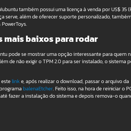
a Wubuntu também possui uma licença à venda por US$ 35 (
ença serve, além de oferecer suporte personalizado, també
s PowerToys.
 mais baixos para rodar
tu pode se mostrar uma opção interessante para quem 
ém de não exigir o TPM 2.0 para ser instalado, o sistema 
r este
link
e, após realizar o download, passar o arquivo da
 programa
balenaEtcher
. Feito isso, na hora de reiniciar o P
 até fazer a instalação do sistema e depois remova-o qua