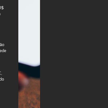
R$
m
não
pede
C,
ndo