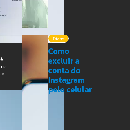
Dicas
Como
excluir a
 é
 na
conta do
 e
Instagram
pelo celular