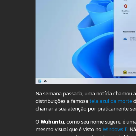
Na semana passada, uma notícia chamou a
distribuições a famosa
tela azul da morte
d
chamar a sua atenção por praticamente ser
O
Wubuntu
, como seu nome sugere, é uma
mesmo visual que é visto no
Windows 11
. N