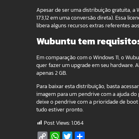
Apesar de ser uma distribuição gratuita, 
173,12 em uma conversão direta). Essa lic
libera alguns recursos extras referentes ao
Wubuntu tem requisitos
Em comparação com o Windows 11, o Wubun
quer fazer um upgrade em seu hardware. Al
apenas 2 GB.
Para baixar esta distribuição, basta acessa
imagem para um pendrive com a ajuda do
deixe o pendrive com a prioridade de boot
tudo estiver pronto.
Post Views:
1.064
Copy
WhatsApp
Twitter
Share