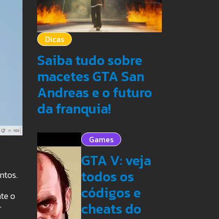
Dicas
Saiba tudo sobre
macetes GTA San
Andreas e o futuro
da franquia!
Games
GTA V: veja
todos os
ntos.
códigos e
te o
cheats do
r