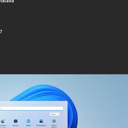
stalada
17