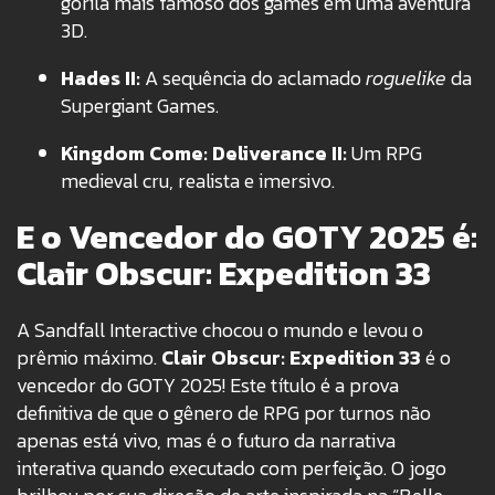
gorila mais famoso dos games em uma aventura
3D.
Hades II:
A sequência do aclamado
roguelike
da
Supergiant Games.
Kingdom Come: Deliverance II:
Um RPG
medieval cru, realista e imersivo.
E o Vencedor do GOTY 2025 é:
Clair Obscur: Expedition 33
A Sandfall Interactive chocou o mundo e levou o
prêmio máximo.
Clair Obscur: Expedition 33
é o
vencedor do GOTY 2025! Este título é a prova
definitiva de que o gênero de RPG por turnos não
apenas está vivo, mas é o futuro da narrativa
interativa quando executado com perfeição. O jogo