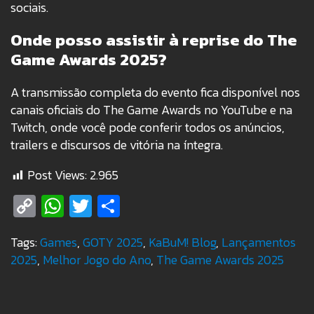
sociais.
Onde posso assistir à reprise do The
Game Awards 2025?
A transmissão completa do evento fica disponível nos
canais oficiais do The Game Awards no YouTube e na
Twitch, onde você pode conferir todos os anúncios,
trailers e discursos de vitória na íntegra.
Post Views:
2.965
Copy
WhatsApp
Twitter
Share
Link
Tags:
Games
,
GOTY 2025
,
KaBuM! Blog
,
Lançamentos
2025
,
Melhor Jogo do Ano
,
The Game Awards 2025