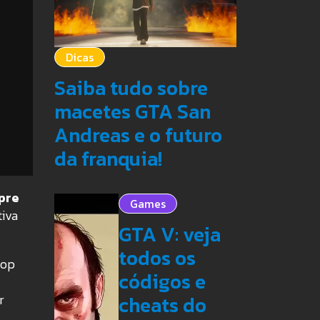
Dicas
Saiba tudo sobre
macetes GTA San
Andreas e o futuro
da franquia!
pre
Games
tiva
GTA V: veja
todos os
oop
códigos e
r
cheats do