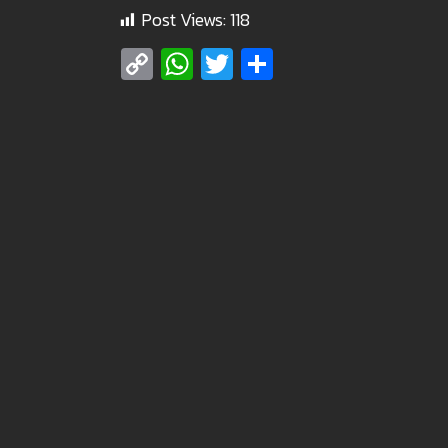
Post Views:
118
Copy
WhatsApp
Twitter
Share
Link