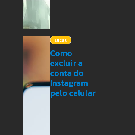
Dicas
Como
excluir a
conta do
Instagram
pelo celular