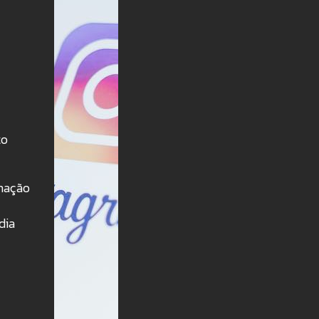
to
rmação
dia