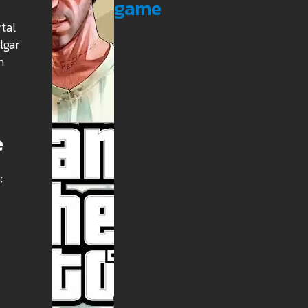
game
rtal
lgar
m
e
: