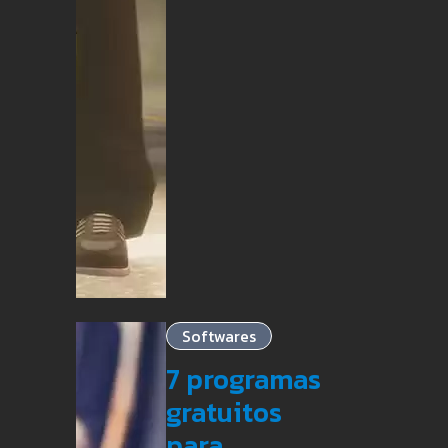
Softwares
7 programas
gratuitos
para