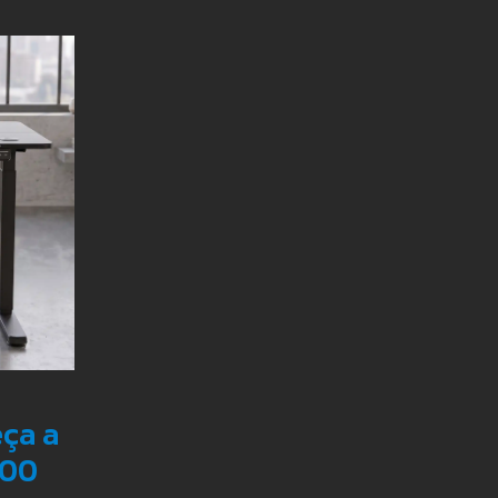
ça a
200