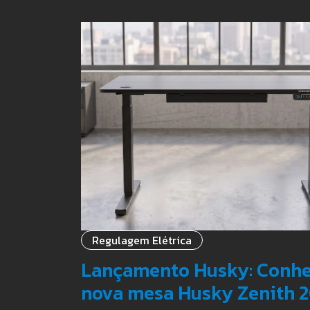
Regulagem Elétrica
Lançamento Husky: Conhe
nova mesa Husky Zenith 