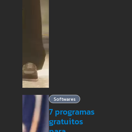
Softwares
7 programas
gratuitos
para