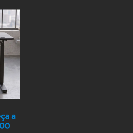
ça a
200