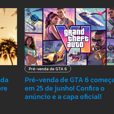
Pré-venda de GTA 6
ada
Pré-venda de GTA 6 começ
bre
em 25 de junho! Confira o
anúncio e a capa oficial!