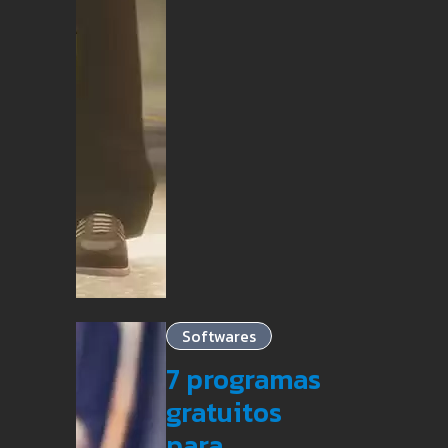
Softwares
7 programas
gratuitos
para