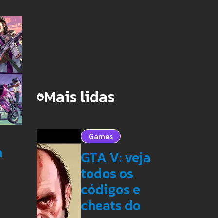
Mais lidas
Games
a
GTA V: veja
todos os
códigos e
cheats do