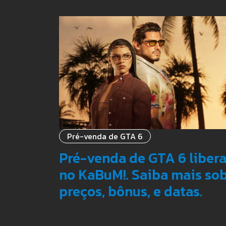
Pré-venda de GTA 6
Pré-venda de GTA 6 liber
no KaBuM!. Saiba mais so
preços, bônus, e datas.