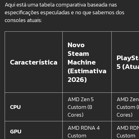
Aqui está uma tabela comparativa baseada nas
especificações especuladas e no que sabemos dos
consoles atuais:
Novo
Steam
PlaySt
Característica
Machine
5 (Atu
(Estimativa
2026)
AMD Zen 5
AMD Zen
CPU
Custom (8
Custom (
Cores)
Cores)
AMD RDNA 4
AMD RDN
GPU
Custom
Custom