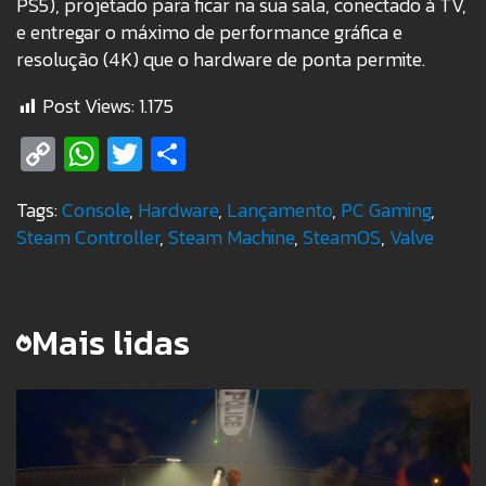
PS5), projetado para ficar na sua sala, conectado à TV,
e entregar o máximo de performance gráfica e
resolução (4K) que o hardware de ponta permite.
Post Views:
1.175
Copy
WhatsApp
Twitter
Share
Link
Tags:
Console
,
Hardware
,
Lançamento
,
PC Gaming
,
Steam Controller
,
Steam Machine
,
SteamOS
,
Valve
Mais lidas