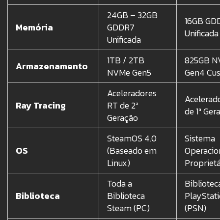
24GB – 32GB
16GB GD
Memória
GDDR7
Unificada
Unificada
1TB / 2TB
825GB N
Armazenamento
NVMe Gen5
Gen4 Cu
Aceleradores
Acelerad
Ray Tracing
RT de 2ª
de 1ª Ger
Geração
SteamOS 4.0
Sistema
OS
(Baseado em
Operacio
Linux)
Proprietá
Toda a
Bibliotec
Biblioteca
Biblioteca
PlayStat
Steam (PC)
(PSN)