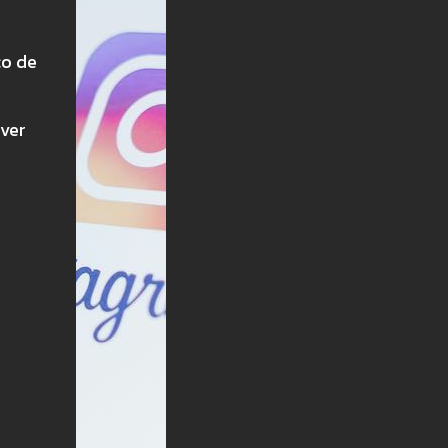
co de
iver