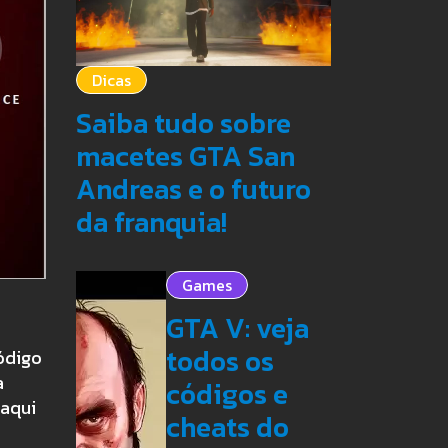
Dicas
Saiba tudo sobre
macetes GTA San
Andreas e o futuro
da franquia!
Games
GTA V: veja
todos os
ódigo
a
códigos e
 aqui
cheats do