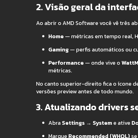
2. Visão geral da interf
Ao abrir o AMD Software você vê três ab
Home
— métricas em tempo real, H
Gaming
— perfis automáticos ou c
Performance
— onde vive o
Watt
métricas.
No canto superior-direito fica o ícone d
versões preview antes de todo mundo.
3. Atualizando drivers 
Abra
Settings → System
e ative
Do
Marque
Recommended (WHQL)
se 