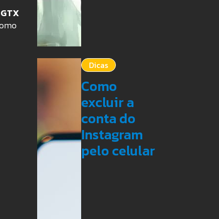
 GTX
 como
Dicas
Como
excluir a
conta do
Instagram
pelo celular