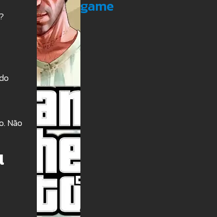
game
U?
edo
o. Não
l