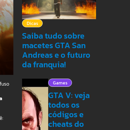
Dicas
Saiba tudo sobre
macetes GTA San
Andreas e o futuro
da franquia!
Games
nfuso
GTA V: veja
a
todos os
códigos e
ê:
cheats do