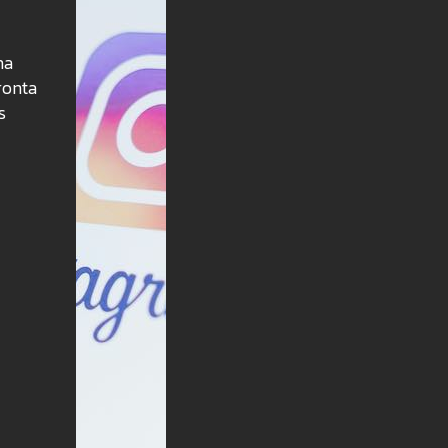
ha
pronta
s