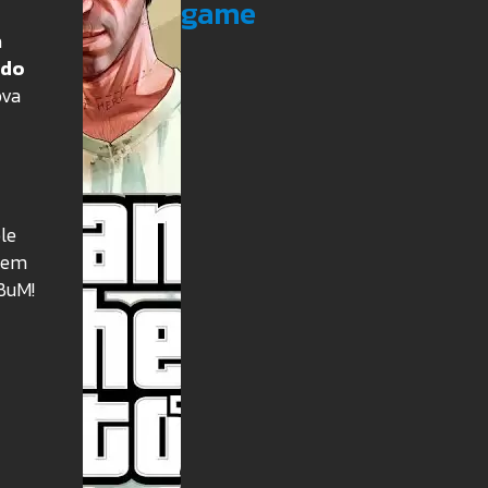
game
a
ndo
ova
le
item
aBuM!