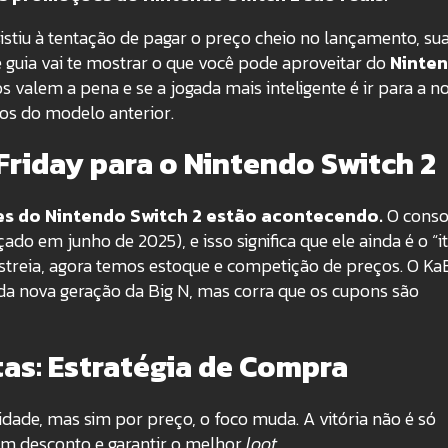
esistiu à tentação de pagar o preço cheio no lançamento, su
 guia vai te mostrar o que você pode aproveitar do
Ninte
os valem a pena e se a jogada mais inteligente é ir para a n
os do modelo anterior.
Friday para o Nintendo Switch 2
es do Nintendo Switch 2 estão acontecendo.
O conso
o em junho de 2025), e isso significa que ele ainda é o “
estreia, agora temos estoque e competição de preços. O K
da nova geração da Big N, mas corra que os cupons são
tas: Estratégia de Compra
idade, mas sim por preço, o foco muda. A vitória não é só
om desconto e garantir o melhor
loot
.