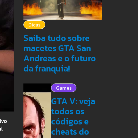
Dicas
Saiba tudo sobre
macetes GTA San
Andreas e o futuro
da franquia!
Games
GTA V: veja
todos os
códigos e
lvo
al
cheats do