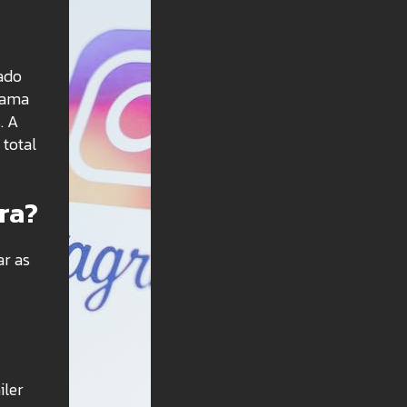
ado
rama
s
.
A
 total
ra?
ar as
iler