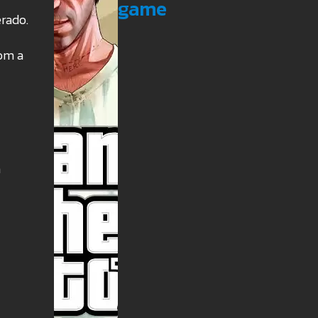
game
rado.
com a
m