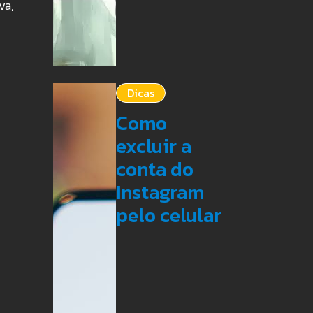
va,
Dicas
Como
excluir a
conta do
Instagram
pelo celular