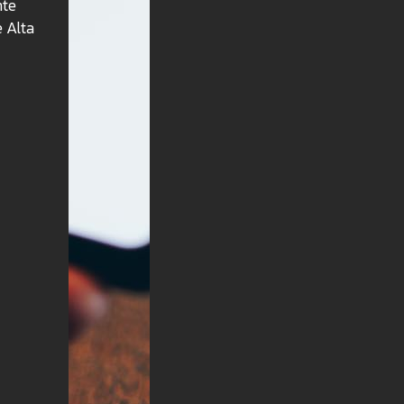
nte
e Alta