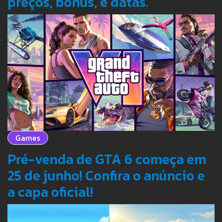
preços, bônus, e datas.
Games
Pré-venda de GTA 6 começa em
25 de junho! Confira o anúncio e
a capa oficial!