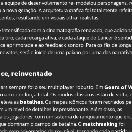
s, a equipe de desenvolvimento re-modelou personagens, r
 nova geração. A arquitetura gráfica foi totalmente refeit
entes, resultando em visuais ultra-realistas.
 intensificada com a cinematografia renovada, que adicio
a tiro, cada recarga ativa, e cada ataque do Lancer é senti
sica aprimorada e ao feedback sonoro. Para os fãs de longa 
 novatos, será o início de uma paixão por uma das narrativ
ce, reinventado
ears sempre foi o seu multiplayer robusto. Em
Gears of 
ornam com força total. Os modos clássicos estão de volta,
 eleva as
batalhas
. Os mapas icônicos foram recriados pa
m um nível de detalhes impressionante. Além disso, as
a os jogadores, com um sistema de ranqueamento que enc
 que dominam o campo de batalha. O
matchmaking
foi
ado com adversários do seu nível, tornando cada partida 