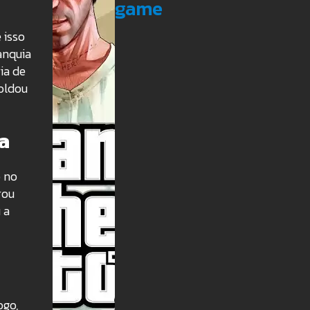
game
 isso
anquia
ia de
moldou
a
o no
rou
 a
ogo,