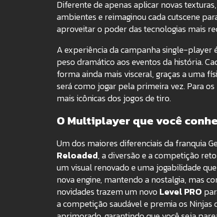
Diferente de apenas aplicar novas textura
ambientes e reimaginou cada cutscene para a
aproveitar o poder das tecnologias mais rec
A experiência da campanha single-player é
peso dramático aos eventos da história. Cad
forma ainda mais visceral, graças a uma fí
será como jogar pela primeira vez. Para os
mais icônicas dos jogos de tiro.
O Multiplayer que você conhe
Um dos maiores diferenciais da franquia G
Reloaded
, a diversão e a competição ret
um visual renovado e uma jogabilidade que
nova engine, mantendo a nostalgia, mas co
novidades trazem um novo
Level PRO
par
a competição saudável e premia os Ninjas
aprimorado, garantindo que você seja pare