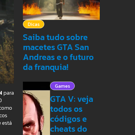
Dicas
Saiba tudo sobre
macetes GTA San
Andreas e o futuro
da franquia!
Games
N
para
GTA V: veja
0
todos os
 como
icos
códigos e
 está
cheats do