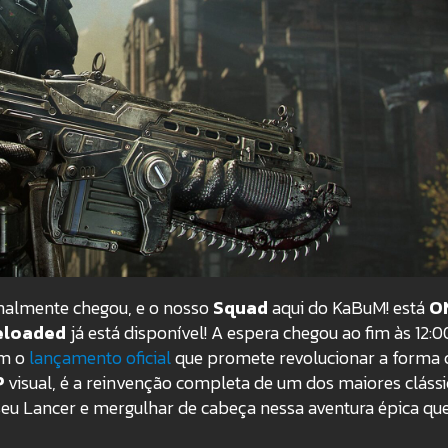
inalmente chegou, e o nosso
Squad
aqui do KaBuM! está
O
eloaded
já está disponível!
A espera chegou ao fim às 12:0
om o
lançamento oficial
que promete revolucionar a forma
P
visual, é a reinvenção completa de um dos maiores cláss
seu Lancer e mergulhar de cabeça nessa aventura épica que