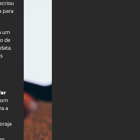
ecriou
a para
na um
do de
data,
as
War
 com
ra a
oraja
um