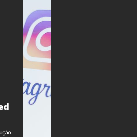
ed
ução.