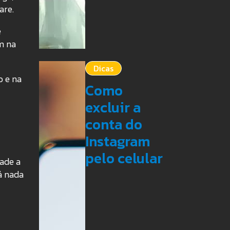
are.
e
m na
Dicas
o e na
Como
excluir a
conta do
Instagram
pelo celular
ade a
á nada