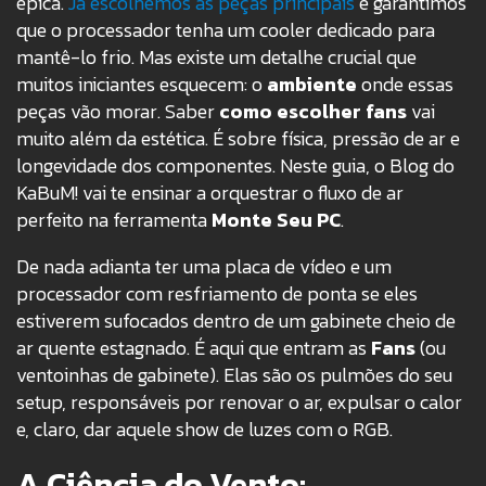
épica.
Já escolhemos as peças principais
e garantimos
que o processador tenha um cooler dedicado para
mantê-lo frio. Mas existe um detalhe crucial que
muitos iniciantes esquecem: o
ambiente
onde essas
peças vão morar. Saber
como escolher fans
vai
muito além da estética. É sobre física, pressão de ar e
longevidade dos componentes. Neste guia, o Blog do
KaBuM! vai te ensinar a orquestrar o fluxo de ar
perfeito na ferramenta
Monte Seu PC
.
De nada adianta ter uma placa de vídeo e um
processador com resfriamento de ponta se eles
estiverem sufocados dentro de um gabinete cheio de
ar quente estagnado. É aqui que entram as
Fans
(ou
ventoinhas de gabinete). Elas são os pulmões do seu
setup, responsáveis por renovar o ar, expulsar o calor
e, claro, dar aquele show de luzes com o RGB.
A Ciência do Vento: