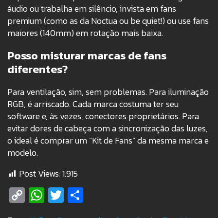
áudio ou trabalha em silêncio, invista em fans
premium (como as da Noctua ou be quiet!) ou use fans
maiores (140mm) em rotação mais baixa.
Posso misturar marcas de fans
diferentes?
Para ventilação, sim, sem problemas. Para iluminação
RGB, é arriscado. Cada marca costuma ter seu
software e, às vezes, conectores proprietários. Para
evitar dores de cabeça com a sincronização das luzes,
o ideal é comprar um “Kit de Fans” da mesma marca e
modelo.
Post Views:
1.915
Copy
WhatsApp
Twitter
Share
Link