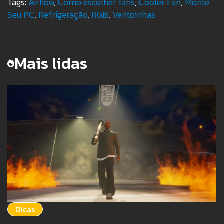
Tags:
Airflow
,
Como escolher fans
,
Cooler Fan
,
Monte
Seu PC
,
Refrigeração
,
RGB
,
Ventoinhas
Mais lidas
Dicas