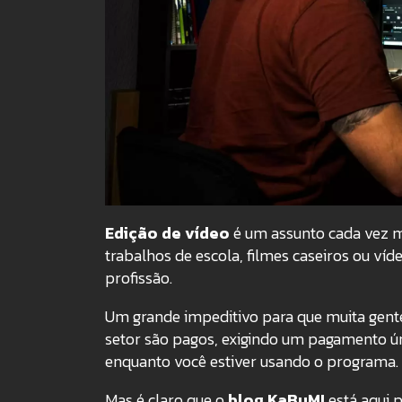
Edição de vídeo
é um assunto cada vez ma
trabalhos de escola, filmes caseiros ou víd
profissão.
Um grande impeditivo para que muita gent
setor são pagos, exigindo um pagamento ún
enquanto você estiver usando o programa.
Mas é claro que o
blog KaBuM!
está aqui p