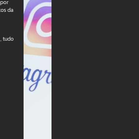
 por
tos da
, tudo