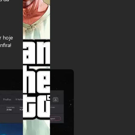
r hoje
fira!