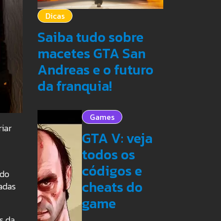
Dicas
Saiba tudo sobre
macetes GTA San
Andreas e o futuro
da franquia!
Games
riar
GTA V: veja
todos os
códigos e
 do
cheats do
adas
game
s da