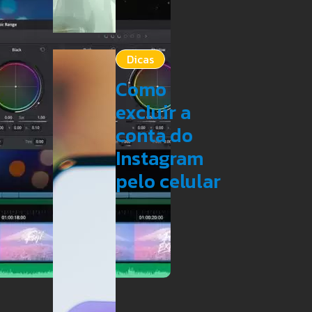
Dicas
Como
excluir a
conta do
Instagram
pelo celular