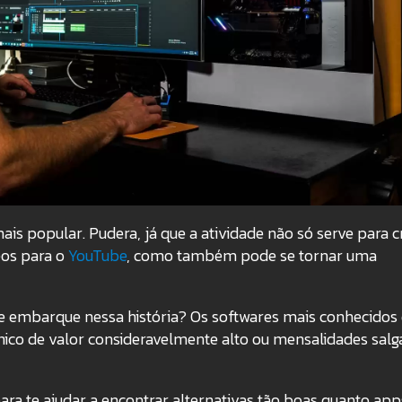
is popular. Pudera, já que a atividade não só serve para c
eos para o
YouTube
, como também pode se tornar uma
e embarque nessa história? Os softwares mais conhecidos
ico de valor consideravelmente alto ou mensalidades salg
ara te ajudar a encontrar alternativas tão boas quanto app