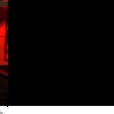
https://www.kabum.com.br/produto/475647/placa-de-video-rx-7600-gaming-oc-8g-amd-radeon-gigabyte-8gb-gddr6-128bits-rgb-gv-r76gaming-oc-8gd